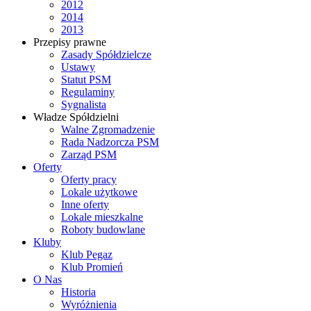
2012
2014
2013
Przepisy prawne
Zasady Spółdzielcze
Ustawy
Statut PSM
Regulaminy
Sygnalista
Władze Spółdzielni
Walne Zgromadzenie
Rada Nadzorcza PSM
Zarząd PSM
Oferty
Oferty pracy
Lokale użytkowe
Inne oferty
Lokale mieszkalne
Roboty budowlane
Kluby
Klub Pegaz
Klub Promień
O Nas
Historia
Wyróżnienia