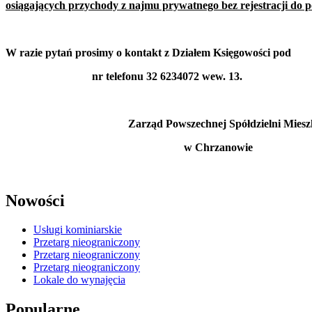
osiągających przychody z najmu prywatnego bez rejestracji do 
W razie pytań prosimy o kontakt z Działem Księgowości pod
nr telefonu 32 6234072 wew. 13.
Zarząd Powszechnej Spółdzielni Mieszka
w Chrzanowie
Nowości
Usługi kominiarskie
Przetarg nieograniczony
Przetarg nieograniczony
Przetarg nieograniczony
Lokale do wynajęcia
Popularne