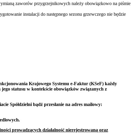
z wymianą zaworów przygrzejnikowych należy obowiązkowo na piśmie
gotowanie instalacji do następnego sezonu grzewczego nie będzie
unkcjonowania Krajowego Systemu e-Faktur (KSeF) każdy
ia jego statusu w kontekście obowiązków związanych z
acie Spółdzielni bądź przesłanie na adres mailowy:
iedlowych.
ności prowadzących działalność nierejestrowaną oraz