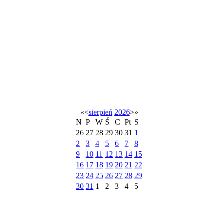
«
<
sierpień
2026
>
»
N
P
W
Ś
C
Pt
S
26
27
28
29
30
31
1
2
3
4
5
6
7
8
9
10
11
12
13
14
15
16
17
18
19
20
21
22
23
24
25
26
27
28
29
30
31
1
2
3
4
5