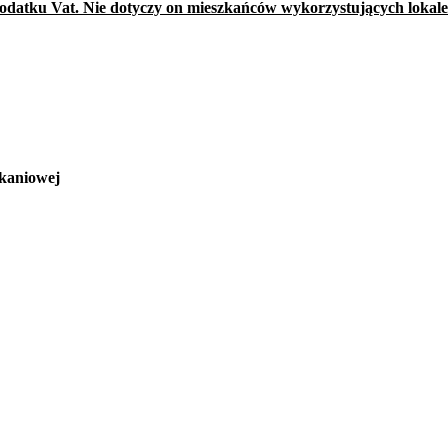
podatku Vat. Nie dotyczy on mieszkańców wykorzystujących lokal
niowej