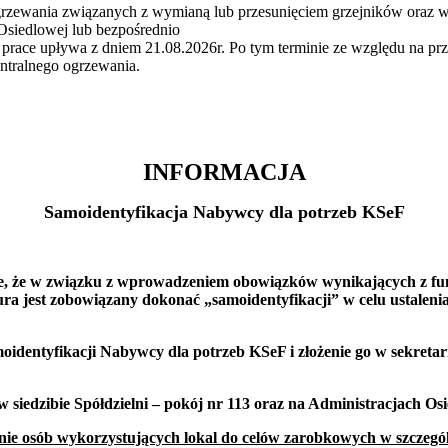
 ogrzewania związanych z wymianą lub przesunięciem grzejników ora
i Osiedlowej lub bezpośrednio
ace upływa z dniem 21.08.2026r. Po tym terminie ze względu na przy
ntralnego ogrzewania.
INFORMACJA
Samoidentyfikacja Nabywcy dla potrzeb KSeF
e, że w związku z wprowadzeniem obowiązków wynikających z f
ura jest zobowiązany dokonać „samoidentyfikacji” w celu ustalen
identyfikacji Nabywcy dla potrzeb KSeF i złożenie go w sekretari
w siedzibie Spółdzielni – pokój nr 113 oraz na Administracjach Os
ie osób wykorzystujących lokal do celów zarobkowych w szczegól