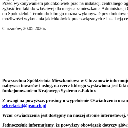
Przed wykonywaniem jakichkolwiek prac na instalacji centralnego
zgłosić ten fakt do właściwej dla miejsca zamieszkania Administracj
do Spółdzielni. Termin do którego można wykonywać przedmiotowe pr
możliwości wykonania jakichkolwiek prac związanych z instalacją ce
Chrzanów, 20.05.2026r.
Powszechna Spółdzielnia Mieszkaniowa w Chrzanowie informuj
nabywca towarów i usług, na rzecz którego wystawiona jest fakt
funkcjonowaniem Krajowego Systemu e-Faktur.
Z uwagi na powyższe, prosimy o wypełnienie Oświadczenia o samo
sekretariat@psm-ch.pl
Wzór oświadczenia jest dostępny na naszej stronie internetowej, 
Jednocześnie informujemy, że powyższy obowiązek dotyczy główn